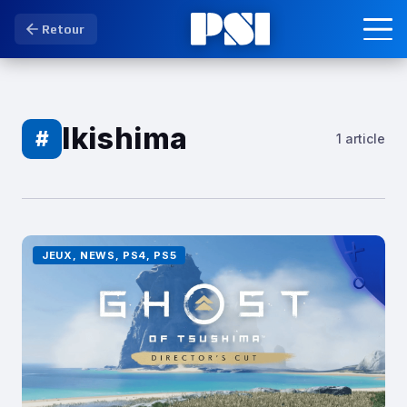
Retour
Ikishima
#
1 article
JEUX, NEWS, PS4, PS5