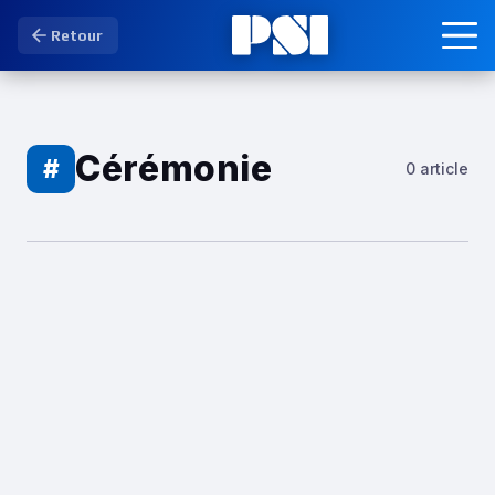
Retour
Cérémonie
#
0 article