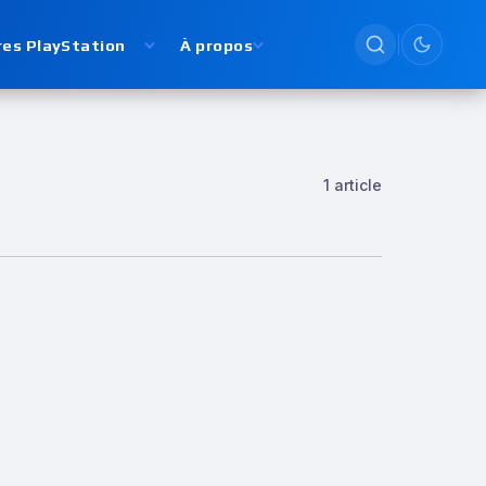
res PlayStation
À propos
Passer en
1 article