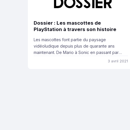
Dossier : Les mascottes de
PlayStation à travers son histoire
Les mascottes font partie du paysage
vidéoludique depuis plus de quarante ans
maintenant. De Mario à Sonic en passant par
Crash Bandicoot, nombreux sont les
3 avril 2021
personnages ayant laissé une trace dans
l’histoire du jeu vidéo. Aujourd’hui, nous allons
essayer de comprendre ensemble ce qui fait
une bonne mascotte et l’intérêt d’en posséder
pour un constructeur. […]