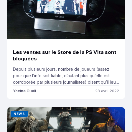
Les ventes sur le Store de la PS Vita sont
bloquées
Depuis plusieurs jours, nombre de joueurs (assez
pour que l’info soit fiable, d’autant plus qu’elle est
corroborée par plusieurs journalistes) disent qu’il leur
est impossible d’acheter du contenu sur le Store de la
Yacine Ouali
28 avril 2022
PS Vita, la dernière console portable de Sony. Pour
l’instant, il est impossible de savoir s’il agit d’un bug ou
d’autre chose. […]
NEWS