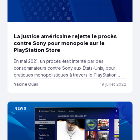
La justice américaine rejette le procès
contre Sony pour monopole sur le
PlayStation Store
En mai 2021, un procès était intenté par des
consommateurs contre Sony aux États-Unis, pour
pratiques monopolistiques à travers le PlayStation
Store. Plus d’un an plus tard, la justice californienne a
Yacine Ouali
19 juillet 2022
rejeté le procès selon Bloomberg, tout en accordant
le droit au plaignant d’amender leurs plaintes pour
faire appel. Voici ce qu’il faut savoir. Retour […]
NEWS