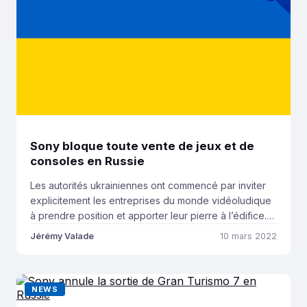
Sony bloque toute vente de jeux et de
consoles en Russie
Les autorités ukrainiennes ont commencé par inviter
explicitement les entreprises du monde vidéoludique
à prendre position et apporter leur pierre à l’édifice.
Beaucoup ont réagi rapidement mais hormis le fait de
Jérémy Valade
10 mars 2022
priver les joueurs russes de la sortie de Gran Turismo
7, nous attendions un geste beaucoup plus fort de la
firme japonaise… C’est désormais […]
NEWS