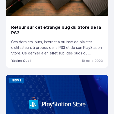
Retour sur cet étrange bug du Store de la
PS3
Ces derniers jours, internet a bruissé de plaintes
d’utilisateurs à propos de la PS3 et de son PlayStation
Store. Ce dernier a en effet subi des bugs qui
empêchaient les utilisateurs de télécharger les jeux et
Yacine Ouali
10 mars 2023
autres DLC achetés en digital. Même s’il semble que le
problème soit désormais réglé, nous avons tout de
même […]
NEWS