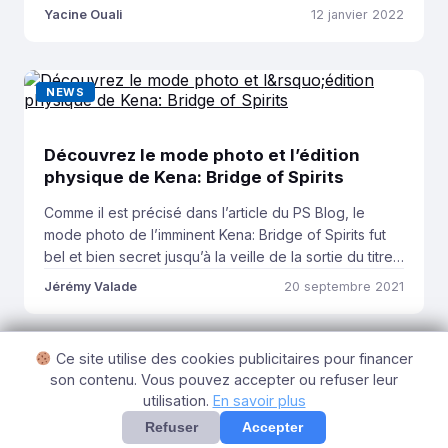
de 2021 sur le PS Store, avec plusieurs exclusivités
Yacine Ouali
12 janvier 2022
PlayStation en vue ! Avec l’explosion du dématérialisé,
qui supplante petit à petit le physique, le PlayStation
Store est devenu un lieu très […]
NEWS
Découvrez le mode photo et l’édition
physique de Kena: Bridge of Spirits
Comme il est précisé dans l’article du PS Blog, le
mode photo de l’imminent Kena: Bridge of Spirits fut
bel et bien secret jusqu’à la veille de la sortie du titre
d’Ember Lab. Découvrons ensemble ses possibilités,
Jérémy Valade
20 septembre 2021
que beaucoup attendent pour capturer toute la
beauté de cette production PS4/PS5 et PC ! Vous
pouvez les […]
Ce site utilise des cookies publicitaires pour financer
Voir plus d'articles
son contenu. Vous pouvez accepter ou refuser leur
utilisation.
En savoir plus
Refuser
Accepter