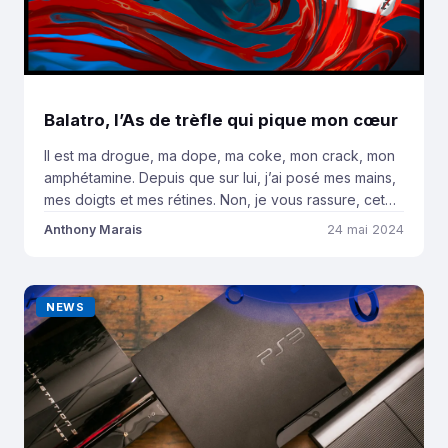
Balatro, l’As de trèfle qui pique mon cœur
Il est ma drogue, ma dope, ma coke, mon crack, mon
amphétamine. Depuis que sur lui, j’ai posé mes mains,
mes doigts et mes rétines. Non, je vous rassure, cet
article ne sera pas jonché de rimes. Pourtant, Balatro
Anthony Marais
24 mai 2024
est le genre de muses qui nous inspire les plus belles
sérénades. Balatro, est ce que […]
NEWS