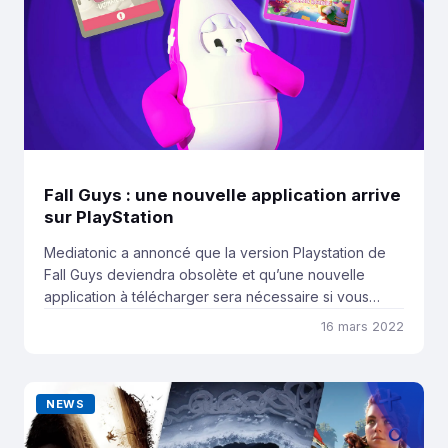
Fall Guys : une nouvelle application arrive
sur PlayStation
Mediatonic a annoncé que la version Playstation de
Fall Guys deviendra obsolète et qu’une nouvelle
application à télécharger sera nécessaire si vous
souhaitez continuer à jouer. Fall Guys: Ultimate
16 mars 2022
Knockout fait décidément beaucoup parler de lui ces
derniers temps. Après le lancement du mode
coopératif Voleurs Sucrés et l’événement Astrobot, le
NEWS
jeu s’apprête à migrer […]