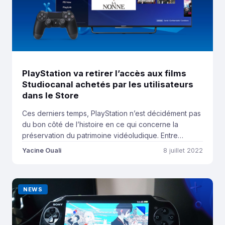
PlayStation va retirer l’accès aux films
Studiocanal achetés par les utilisateurs
dans le Store
Ces derniers temps, PlayStation n’est décidément pas
du bon côté de l’histoire en ce qui concerne la
préservation du patrimoine vidéoludique. Entre
l’impossibilité d’émuler à 100% des jeux PS3 et
Yacine Ouali
8 juillet 2022
l’absence de CD physique dans les éditions collector
et Jötnar de God of War Ragnarok, la firme japonaise
fait fort. Mais cette fois, elle fait […]
NEWS