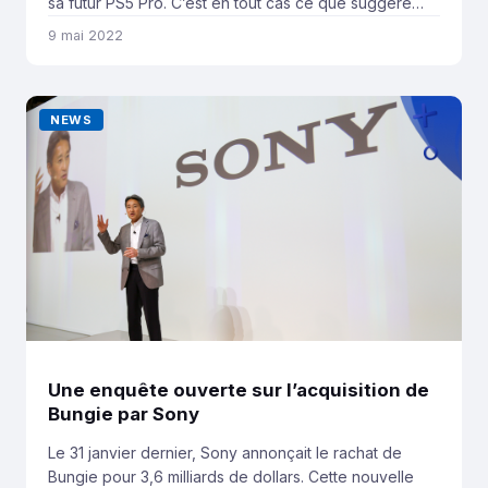
sa futur PS5 Pro. C’est en tout cas ce que suggère
AMD par le biais d’une annonce. Le fabricant de
9 mai 2022
cartes graphiques AMD vient de poster cette annonce
sur Linkedin pour recruter un ingénieur de vérification
: « L’équipe derrière […]
NEWS
Une enquête ouverte sur l’acquisition de
Bungie par Sony
Le 31 janvier dernier, Sony annonçait le rachat de
Bungie pour 3,6 milliards de dollars. Cette nouvelle