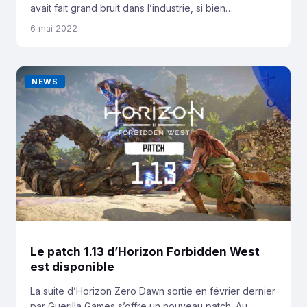
avait fait grand bruit dans l’industrie, si bien
qu’aujourd’hui la Federal Trade Commission
6 mai 2022
commence à enquêter sur le projet d’acquisition de la
firme japonaise. Selon le journal « The Information« ,
la Federal Trade Commission (FTC), une organisation
NEWS
américaine surveillant […]
Le patch 1.13 d’Horizon Forbidden West
est disponible
La suite d’Horizon Zero Dawn sortie en février dernier
par Guerilla Games s’offre un nouveau patch. Au