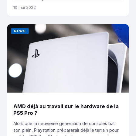
jour du firmware (4.89 pour la PS3 et 3.74 pour la PS
10 mai 2022
Vita) restreignant la création d’un compte PSN. Dans
les faits, ce nouveau patch empêche les joueurs […]
NEWS
AMD déjà au travail sur le hardware de la
PS5 Pro ?
Alors que la neuvième génération de consoles bat
son plein, Playstation préparerait déjà le terrain pour