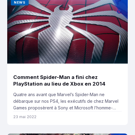
NEWS
Comment Spider-Man a fini chez
PlayStation au lieu de Xbox en 2014
Quatre ans avant que Marvel’s Spider-Man ne
débarque sur nos PS4, les exécutifs de chez Marvel
Games proposèrent à Sony et Microsoft l’homme-
araignée comme exclusivité pour leurs consoles.
23 mai 2022
Aujourd’hui grâce à l’un d’entre eux, on en sait un peu
plus sur les discussions à propos de la licence. Dans
le livre écrit par Steven L. […]