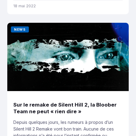
« un grand pas en avant dans un futur
18 mai 2022
multiplateforme ». En janvier dernier, Sony rachetait
Bungie pour un peu plus de 3,6 milliards de dollars.
Lors de l’annonce […]
NEWS
Sur le remake de Silent Hill 2, la Bloober
Team ne peut « rien dire »
Depuis quelques jours, les rumeurs à propos d’un
Silent Hill 2 Remake vont bon train. Aucune de ces
informations n’a été pour l’instant confirmée ou