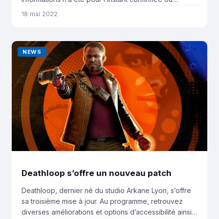
infirmée. Cependant le CEO de Bloober Team, studio
18 mai 2022
en charge du remake selon les leaks, a lors d’une
interview été très ambigu à propos du titre. C’est lors
de la […]
NEWS
Deathloop s’offre un nouveau patch
Deathloop, dernier né du studio Arkane Lyon, s’offre
sa troisième mise à jour. Au programme, retrouvez
diverses améliorations et options d’accessibilité ainsi