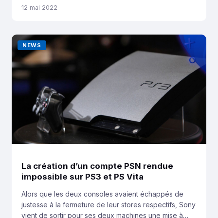
qu’un mode photo. Feature devenu incontournable, un
12 mai 2022
mode photo débarque enfin dans Deathloop.
Disponible uniquement en solo, vous pourrez prendre
des clichés à la première ou la troisième personne
NEWS
avec Colt ou Julianna […]
La création d’un compte PSN rendue
impossible sur PS3 et PS Vita
Alors que les deux consoles avaient échappés de
justesse à la fermeture de leur stores respectifs, Sony
vient de sortir pour ses deux machines une mise à