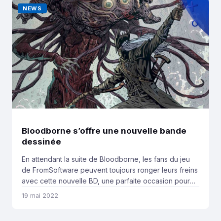
NEWS
Bloodborne s’offre une nouvelle bande
dessinée
En attendant la suite de Bloodborne, les fans du jeu
de FromSoftware peuvent toujours ronger leurs freins
avec cette nouvelle BD, une parfaite occasion pour
réviser le lore. Attendue pour début juillet 2022, cette
19 mai 2022
nouvelle BD s’appellera « Lady Of The Lanterne ». Elle
racontera la quête de nouveaux chasseurs face à une