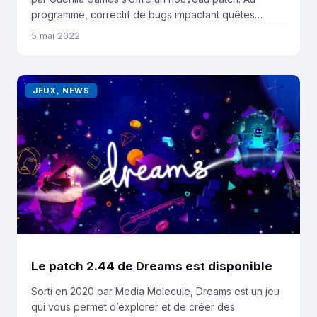
programme, correctif de bugs impactant quêtes
principales et annexes, ainsi que plusieurs
5 mai 2022
améliorations du monde ouvert, de quoi rendre votre
aventure dans Horizon Forbidden West plus
immersive. Attention aux spoilers ! Quêtes principales
JEUX, NEWS
Correction d’un problème avec la […]
Le patch 2.44 de Dreams est disponible
Sorti en 2020 par Media Molecule, Dreams est un jeu
qui vous permet d’explorer et de créer des